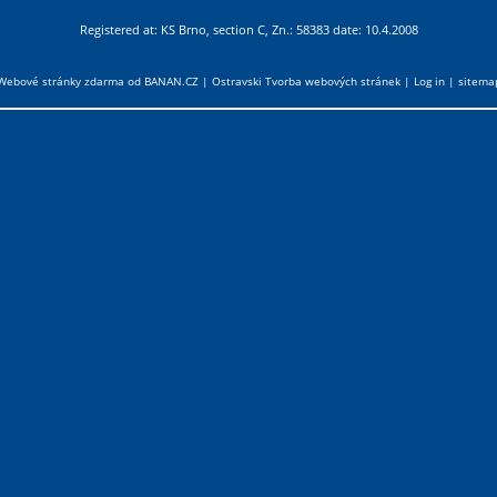
Registered at: KS Brno, section C, Zn.: 58383 date: 10.4.2008
Webové stránky zdarma
od
BANAN.CZ
|
Ostravski Tvorba webových stránek
|
Log in
|
sitema