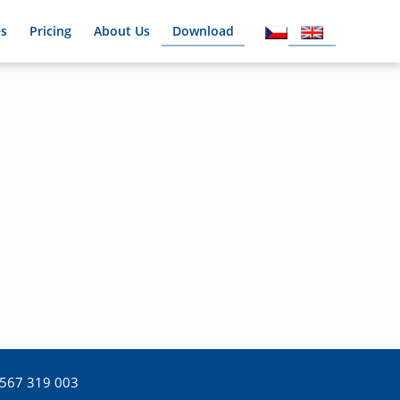
es
Pricing
About Us
Download
567 319 003