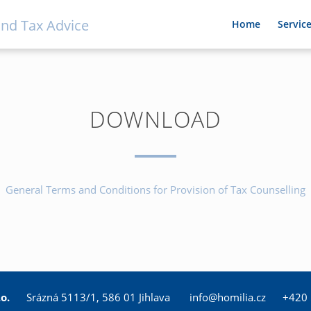
nd Tax Advice
Home
Servic
DOWNLOAD
General Terms and Conditions for Provision of Tax Counselling
.o.
Srázná 5113/1,
586 01 Jihlava
info@homilia.cz
+420 